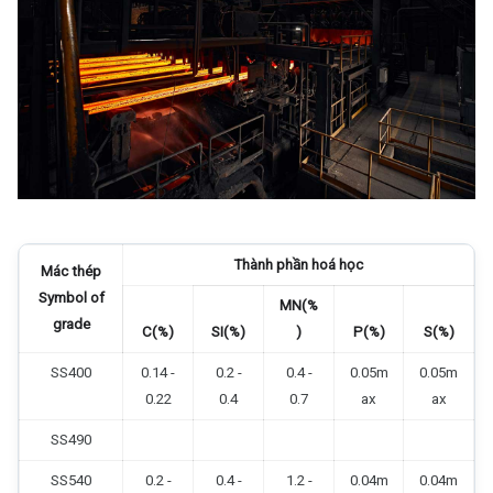
Thành phần hoá học
Mác thép
Symbol of
MN(%
grade
C(%)
SI(%)
)
P(%)
S(%)
SS400
0.14 -
0.2 -
0.4 -
0.05m
0.05m
0.22
0.4
0.7
ax
ax
SS490
SS540
0.2 -
0.4 -
1.2 -
0.04m
0.04m