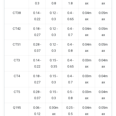
0.3
0.8
1.8
ax
ax
CT38
0.14 -
0.12 -
0.4 -
0.04m
0.05m
0.22
0.3
0.65
ax
ax
CT42
0.18 -
0.12 -
0.4 -
0.04m
0.05m
0.27
0.3
0.7
ax
ax
CT51
0.28 -
0.12 -
0.4 -
0.04m
0.05m
0.37
0.3
0.8
ax
ax
CT3
0.14 -
0.15 -
0.4 -
0.03m
0.04m
0.22
0.35
0.65
ax
ax
CT4
0.18 -
0.15 -
0.4 -
0.03m
0.04m
0.27
0.3
0.7
ax
ax
CT5
0.28 -
0.15 -
0.5 -
0.03m
0.04m
0.37
0.3
0.8
ax
ax
Q195
0.06 -
0.30m
0.25 -
0.04m
0.05m
0.12
ax
0.5
ax
ax